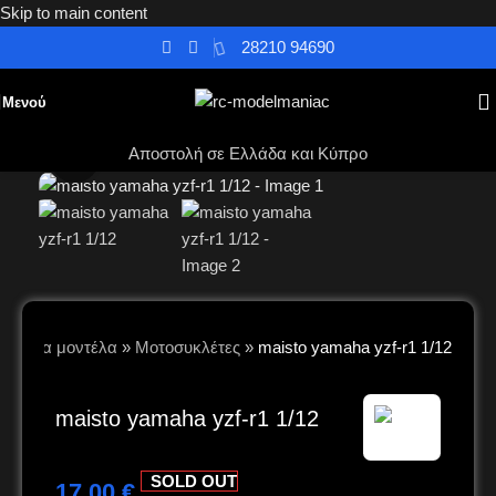
Skip to main content
28210 94690
Μενού
Αποστολή σε Ελλάδα και Κύπρο
Κλικ για μεγέθυνση
Έτοιμα μοντέλα
»
Μοτοσυκλέτες
»
maisto yamaha yzf-r1 1/12
maisto yamaha yzf-r1 1/12
SOLD OUT
17,00
€