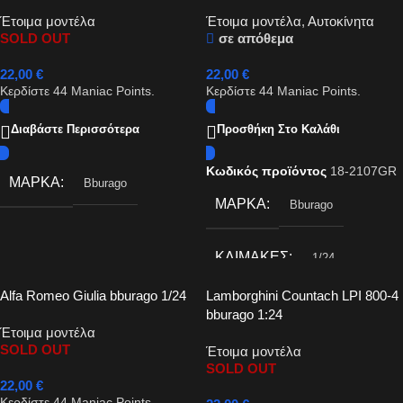
Έτοιμα μοντέλα
Έτοιμα μοντέλα
,
Αυτοκίνητα
SOLD OUT
σε απόθεμα
22,00
€
22,00
€
Κερδίστε
44
Maniac Points.
Κερδίστε
44
Maniac Points.
Διαβάστε Περισσότερα
Προσθήκη Στο Καλάθι
Κωδικός προϊόντος
18-2107GR
ΜΆΡΚΑ
Bburago
ΜΆΡΚΑ
Bburago
ΚΛΊΜΑΚΕΣ
1/24
Alfa Romeo Giulia bburago 1/24
Lamborghini Countach LPI 800-4
bburago 1:24
Έτοιμα μοντέλα
SOLD OUT
Έτοιμα μοντέλα
SOLD OUT
22,00
€
Κερδίστε
44
Maniac Points.