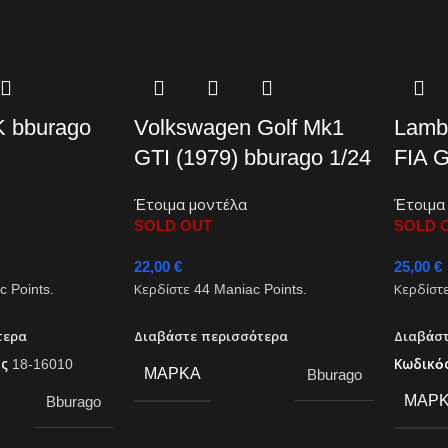
K bburago
Volkswagen Golf Mk1
Lambo
GTI (1979) bburago 1/24
FIA G
Έτοιμα μοντέλα
Έτοιμα
SOLD OUT
SOLD 
22,00
€
25,00
€
 Points.
Κερδίστε
44
Maniac Points.
Κερδίστ
τερα
Διαβάστε περισσότερα
Διαβάσ
ος
18-16010
Κωδικό
ΜΆΡΚΑ
Bburago
ΜΆΡ
Bburago