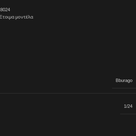
28024
Έτοιμα μοντέλα
Bburago
1/24