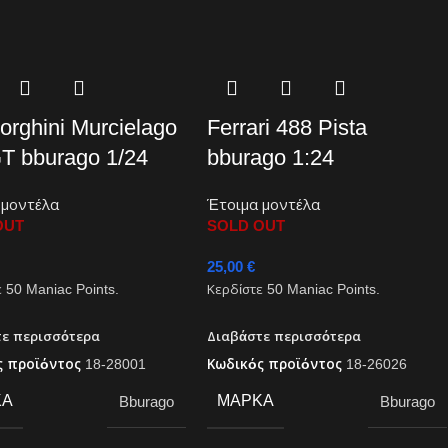
rghini Murcielago
Ferrari 488 Pista
T bburago 1/24
bburago 1:24
 μοντέλα
Έτοιμα μοντέλα
OUT
SOLD OUT
25,00
€
ε
50
Maniac Points.
Κερδίστε
50
Maniac Points.
τε περισσότερα
Διαβάστε περισσότερα
ς προϊόντος
18-28001
Κωδικός προϊόντος
18-26026
ΚΑ
ΜΆΡΚΑ
Bburago
Bburago