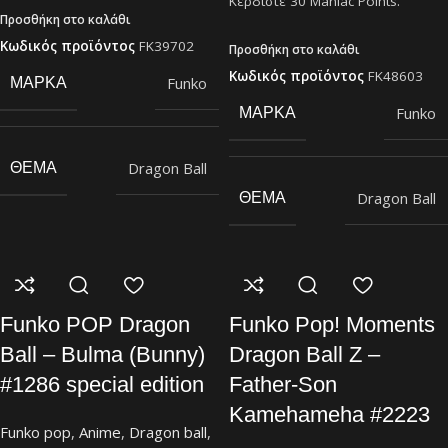
Κερδίστε
30
Maniac Points.
Προσθήκη στο καλάθι
Κωδικός προϊόντος
FK39702
Προσθήκη στο καλάθι
Κωδικός προϊόντος
FK48603
Funko
ΜΆΡΚΑ
Funko
ΜΆΡΚΑ
Dragon Ball
ΘΈΜΑ
Dragon Ball
ΘΈΜΑ
Funko POP Dragon
Funko Pop! Moments
Ball – Bulma (Bunny)
Dragon Ball Z –
#1286 special edition
Father-Son
Kamehameha #2223
Funko pop
,
Anime
,
Dragon ball
,