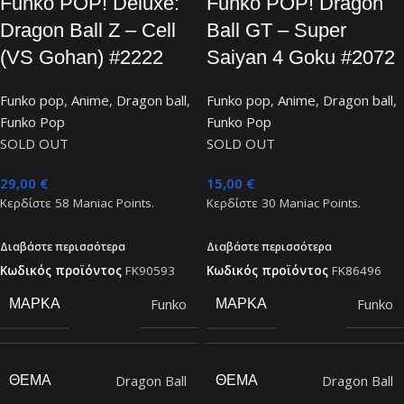
Funko POP! Deluxe:
Funko POP! Dragon
Dragon Ball Z – Cell
Ball GT – Super
(VS Gohan) #2222
Saiyan 4 Goku #2072
Funko pop
,
Anime
,
Dragon ball
,
Funko pop
,
Anime
,
Dragon ball
,
Funko Pop
Funko Pop
SOLD OUT
SOLD OUT
29,00
€
15,00
€
Κερδίστε
58
Maniac Points.
Κερδίστε
30
Maniac Points.
Διαβάστε περισσότερα
Διαβάστε περισσότερα
Κωδικός προϊόντος
FK90593
Κωδικός προϊόντος
FK86496
Funko
Funko
ΜΆΡΚΑ
ΜΆΡΚΑ
Dragon Ball
Dragon Ball
ΘΈΜΑ
ΘΈΜΑ