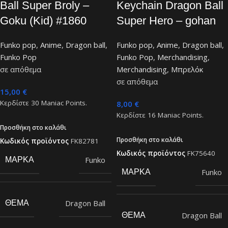
Ball Super Broly –
Keychain Dragon Ball
Goku (Kid) #1860
Super Hero – gohan
Funko pop
,
Anime
,
Dragon ball
,
Funko pop
,
Anime
,
Dragon ball
,
Funko Pop
Funko Pop
,
Merchandising
,
σε απόθεμα
Merchandising
,
Μπρελόκ
σε απόθεμα
15,00
€
Κερδίστε
30
Maniac Points.
8,00
€
Κερδίστε
16
Maniac Points.
Προσθήκη στο καλάθι
Προσθήκη στο καλάθι
Κωδικός προϊόντος
FK82781
Κωδικός προϊόντος
FK75640
Funko
ΜΆΡΚΑ
Funko
ΜΆΡΚΑ
Dragon Ball
ΘΈΜΑ
Dragon Ball
ΘΈΜΑ