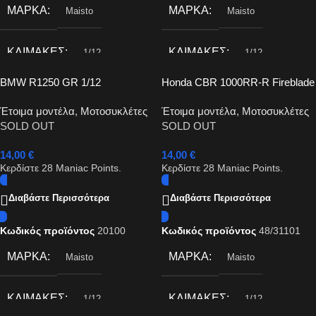
ΜΆΡΚΑ
ΜΆΡΚΑ
Maisto
Maisto
ΚΛΊΜΑΚΕΣ
ΚΛΊΜΑΚΕΣ
1/12
1/12
BMW R1250 GR 1/12
Honda CBR 1000RR-R Fireblade
SP 1/12
Έτοιμα μοντέλα
,
Μοτοσυκλέτες
Έτοιμα μοντέλα
,
Μοτοσυκλέτες
SOLD OUT
SOLD OUT
14,00
€
14,00
€
Κερδίστε
28
Maniac Points.
Κερδίστε
28
Maniac Points.
Διαβάστε Περισσότερα
Διαβάστε Περισσότερα
Κωδικός προϊόντος
20100
Κωδικός προϊόντος
48/31101
ΜΆΡΚΑ
ΜΆΡΚΑ
Maisto
Maisto
ΚΛΊΜΑΚΕΣ
ΚΛΊΜΑΚΕΣ
1/12
1/12