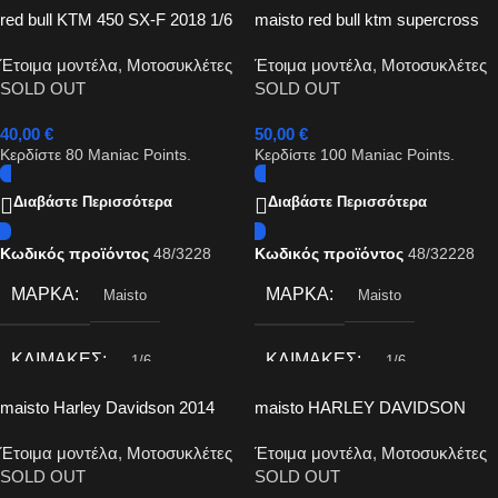
red bull KTM 450 SX-F 2018 1/6
maisto red bull ktm supercross
450 sx-f 2018 1/6
Έτοιμα μοντέλα
,
Μοτοσυκλέτες
Έτοιμα μοντέλα
,
Μοτοσυκλέτες
SOLD OUT
SOLD OUT
40,00
€
50,00
€
Κερδίστε
80
Maniac Points.
Κερδίστε
100
Maniac Points.
Διαβάστε Περισσότερα
Διαβάστε Περισσότερα
Κωδικός προϊόντος
48/3228
Κωδικός προϊόντος
48/32228
ΜΆΡΚΑ
ΜΆΡΚΑ
Maisto
Maisto
ΚΛΊΜΑΚΕΣ
ΚΛΊΜΑΚΕΣ
1/6
1/6
maisto Harley Davidson 2014
maisto HARLEY DAVIDSON
CVO Breakout 1/12
2014 SPORTSTER IRON 883
Έτοιμα μοντέλα
,
Μοτοσυκλέτες
Έτοιμα μοντέλα
,
Μοτοσυκλέτες
1/12
SOLD OUT
SOLD OUT