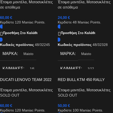
Έτοιμα μοντέλα
,
Μοτοσυκλέτες
Έτοιμα μοντέλα
,
Μοτοσυκλέτες
1/12
σε απόθεμα
σε απόθεμα
60,00
€
24,00
€
Κερδίστε
120
Maniac Points.
Κερδίστε
48
Maniac Points.
Προσθήκη Στο Καλάθι
Προσθήκη Στο Καλάθι
Κωδικός προϊόντος
48/32245
Κωδικός προϊόντος
48/32328
ΜΆΡΚΑ
ΜΆΡΚΑ
Maisto
Maisto
ΚΛΊΜΑΚΕΣ
ΚΛΊΜΑΚΕΣ
1/6
1/12
DUCATI LENOVO TEAM 2022
RED BULL KTM 450 RALLY
1/6
DAKAR 1/6
Έτοιμα μοντέλα
,
Μοτοσυκλέτες
Έτοιμα μοντέλα
,
Μοτοσυκλέτες
SOLD OUT
SOLD OUT
60,00
€
50,00
€
Κερδίστε
120
Maniac Points.
Κερδίστε
100
Maniac Points.