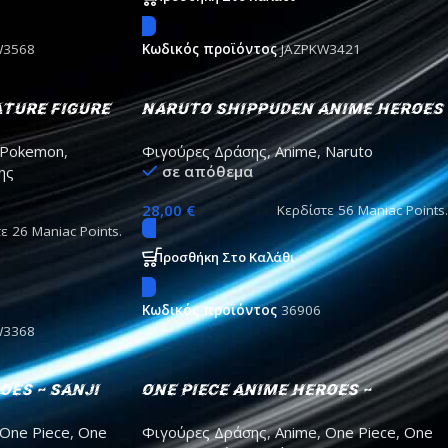
W3568
Κωδικός προϊόντος
JAZPKW3421
ture Figure
Naruto Shippuden Anime Heroes
– gaara action figure 17cm
Pokemon
,
Φιγούρες Δράσης
,
Anime
,
Naruto
σε απόθεμα
ης
28,00
€
Κερδίστε
56
Maniac Points.
τε
26
Maniac Points.
Προσθήκη Στο Καλάθι
Κωδικός προϊόντος
36906
W3368
oes – Sanji
One Piece Anime Heroes –
Roronoa Zoro Action Figure
One Piece
,
One
Φιγούρες Δράσης
,
Anime
,
One Piece
,
One
16cm