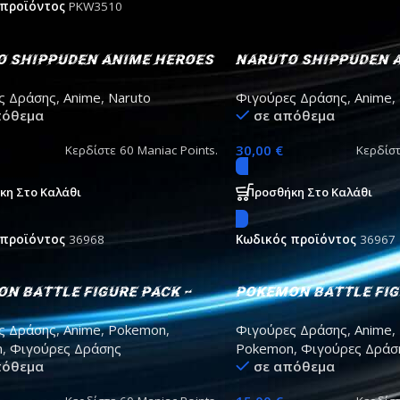
 προϊόντος
PKW3510
o Shippuden Anime Heroes
Naruto Shippuden 
himaru Action Figure
– Sasuke (ver. Taka)
ς Δράσης
,
Anime
,
Naruto
Φιγούρες Δράσης
,
Anime
,
Figure
πόθεμα
σε απόθεμα
30,00
€
Κερδίστε
60
Maniac Points.
Κερδίσ
κη Στο Καλάθι
Προσθήκη Στο Καλάθι
 προϊόντος
36968
Κωδικός προϊόντος
36967
n battle figure pack –
Pokemon Battle Fig
ace & pikachu
Pack Pikachu #8 Pe
ς Δράσης
,
Anime
,
Pokemon
,
Φιγούρες Δράσης
,
Anime
,
Hawlucha 5cm
n
,
Φιγούρες Δράσης
Pokemon
,
Φιγούρες Δράσ
πόθεμα
σε απόθεμα