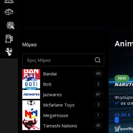
1 product
Ani
Μάρκα
Bandai
69
NEW
Boti
2
Naruto
Figure
Jazwares
67
Φιγούρε
Power 
σε α
Mcfarlane Toys
3
65,00
€
MegaHouse
1
Tamashi Nations
35
Προσθή