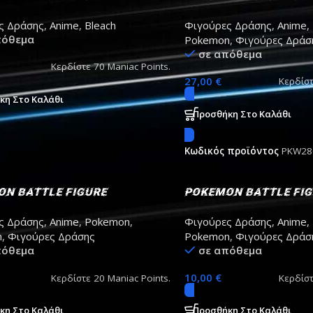
Uryu Ishida action figure
multi-Pack Growlit
ς Δράσης
,
Anime
,
Bleach
Φιγούρες Δράσης
,
Anime
,
πόθεμα
Pokemon
,
Φιγούρες Δράσ
σε απόθεμα
Κερδίστε
70
Maniac Points.
27,00
€
Κερδίσ
κη Στο Καλάθι
Προσθήκη Στο Καλάθι
Κωδικός προϊόντος
PKW28
n Battle Figure
Pokemon Battle Fi
irl 5cm
Zangoose 5cm
ς Δράσης
,
Anime
,
Pokemon
,
Φιγούρες Δράσης
,
Anime
,
n
,
Φιγούρες Δράσης
Pokemon
,
Φιγούρες Δράσ
πόθεμα
σε απόθεμα
10,00
€
Κερδίστε
20
Maniac Points.
Κερδίσ
κη Στο Καλάθι
Προσθήκη Στο Καλάθι