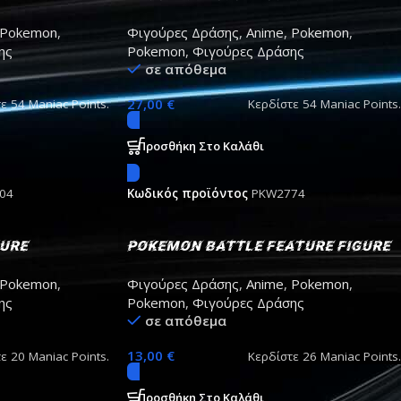
he, Arcanine
multi-Pack Cubone, Marowak
Pokemon
,
Φιγούρες Δράσης
,
Anime
,
Pokemon
,
ης
Pokemon
,
Φιγούρες Δράσης
σε απόθεμα
27,00
€
τε
54
Maniac Points.
Κερδίστε
54
Maniac Points.
Προσθήκη Στο Καλάθι
04
Κωδικός προϊόντος
PKW2774
gure
Pokemon Battle Feature Figure
Bisharp 7cm
Pokemon
,
Φιγούρες Δράσης
,
Anime
,
Pokemon
,
ης
Pokemon
,
Φιγούρες Δράσης
σε απόθεμα
13,00
€
τε
20
Maniac Points.
Κερδίστε
26
Maniac Points.
Προσθήκη Στο Καλάθι