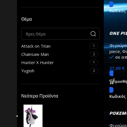
Κωδικός
Θέμα
One Pi
Φιγούρε
Attack on Titan
1
piece
,
Φι
Chainsaw Man
2
σε α
Hunter X Hunter
1
27,00
€
Yugioh
2
Προσθή
Νεότερα Προϊόντα
Κωδικός
Pokemo
action
Φιγούρε