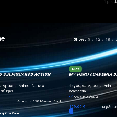
Academia
16 prod
4 products
me
Show
9
12
18
NEW
 S.H.Figuarts Action
My Hero Academia S.
 Naruto Uzomaki The
Action Figure Kats
ς Δράσης
,
Anime
,
Naruto
Φιγούρες Δράσης
,
Anime
,
To Unite 15cm
(The Beginning) 15c
πόθεμα
academia
σε απόθεμα
Κερδίστε
130
Maniac Points.
109,00
€
Κερδίστ
κη Στο Καλάθι