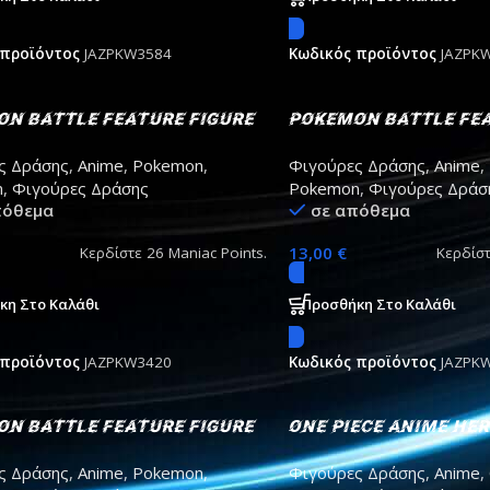
 προϊόντος
JAZPKW3584
Κωδικός προϊόντος
JAZPK
n Battle Feature Figure
Pokemon Battle Fea
ross 7cm
Blaziken 10cm
ς Δράσης
,
Anime
,
Pokemon
,
Φιγούρες Δράσης
,
Anime
,
n
,
Φιγούρες Δράσης
Pokemon
,
Φιγούρες Δράσ
πόθεμα
σε απόθεμα
13,00
€
Κερδίστε
26
Maniac Points.
Κερδίσ
κη Στο Καλάθι
Προσθήκη Στο Καλάθι
 προϊόντος
JAZPKW3420
Κωδικός προϊόντος
JAZPK
n Battle Feature Figure
One Piece Anime Her
ard 11cm
Action Figure 16cm
ς Δράσης
,
Anime
,
Pokemon
,
Φιγούρες Δράσης
,
Anime
,