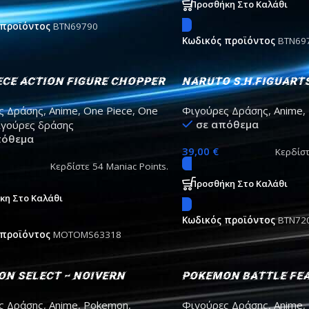
Προσθήκη Στο Καλάθι
 προϊόντος
BTN69790
Κωδικός προϊόντος
BTN69
ece Action Figure Chopper
Naruto S.H.Figuart
Figure Naruto Uzom
ς Δράσης
,
Anime
,
One Piece
,
One
Φιγούρες Δράσης
,
Anime
,
Jinchuriki entrust
σε απόθεμα
γούρες δράσης
15cm
πόθεμα
39,00
€
Κερδίσ
Κερδίστε
54
Maniac Points.
Προσθήκη Στο Καλάθι
κη Στο Καλάθι
Κωδικός προϊόντος
BTN72
 προϊόντος
MOTOMS63318
n Select – Noivern
Pokemon Battle Fea
 figure
– Decidueye
ς Δράσης
,
Anime
,
Pokemon
,
Φιγούρες Δράσης
,
Anime
,