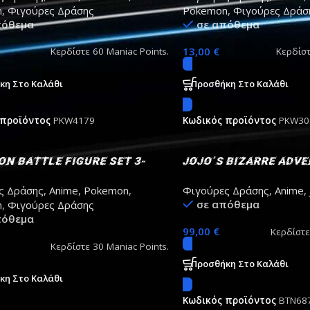
n
,
Φιγούρες Δράσης
Pokemon
,
Φιγούρες Δράσ
πόθεμα
σε απόθεμα
13,00
€
Κερδίστε
60
Maniac Points.
Κερδίσ
κη Στο Καλάθι
Προσθήκη Στο Καλάθι
 προϊόντος
PKW4179
Κωδικός προϊόντος
PKW30
n Battle Figure Set 3-
JoJo´s Bizarre Adv
 Flapple, Clefairy &
S.H.Figuarts Action
ς Δράσης
,
Anime
,
Pokemon
,
Φιγούρες Δράσης
,
Anime
,
on
Jotaro Kujo 17cm
σε απόθεμα
n
,
Φιγούρες Δράσης
πόθεμα
99,00
€
Κερδίστ
Κερδίστε
30
Maniac Points.
Προσθήκη Στο Καλάθι
κη Στο Καλάθι
Κωδικός προϊόντος
BTN68