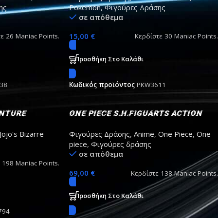
ης
Pokemon
,
Φιγούρες Δράσης
σε απόθεμα
15,00
€
τε
26
Maniac Points.
Κερδίστε
30
Maniac Points.
Προσθήκη Στο Καλάθι
38
Κωδικός προϊόντος
PKW3611
enture
One Piece S.H.Figuarts Action
 Figure
Figure Sanji Romance Dawn Ver.
Jojo's Bizarre
Φιγούρες Δράσης
,
Anime
,
One Piece
,
One
15cm
piece
,
Φιγούρες δράσης
σε απόθεμα
ε
198
Maniac Points.
69,00
€
Κερδίστε
138
Maniac Points.
Προσθήκη Στο Καλάθι
794