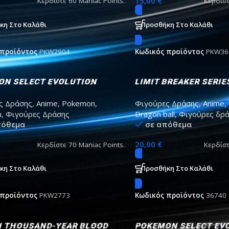
15,00
€
Κερδίστε
60
Maniac Points.
Κερδίσ
κη Στο Καλάθι
Προσθήκη Στο Καλάθι
 προϊόντος
PKW2904
Κωδικός προϊόντος
PKW36
on select Evolution
Limit Breaker Serie
Pack – Squirtle
Ball Super – goku b
ς Δράσης
,
Anime
,
Pokemon
,
Φιγούρες Δράσης
,
Anime
,
rtle Blastoise
figure 30cm
n
,
Φιγούρες Δράσης
Dragon ball
,
Φιγούρες δρ
πόθεμα
σε απόθεμα
20,00
€
Κερδίστε
70
Maniac Points.
Κερδίσ
κη Στο Καλάθι
Προσθήκη Στο Καλάθι
 προϊόντος
PKW2773
Κωδικός προϊόντος
36740
h Thousand-Year Blood
Pokemon select Ev