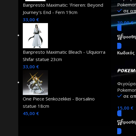
Pokemo
Banpresto Maximatic: 'Frieren: Beyond
σε α
Journey's End - Fern 19cm
33,00
€
30,00
€
Προσθή
Banpresto Maximatic Bleach - Ulquiorra
Κωδικός
Shifar statue 23cm
33,00
€
Pokemo
Pack –
Φιγούρε
Jolte
Pokemo
σε α
One Piece Senkozekkei - Borsalino
statue 18cm
15,00
€
45,00
€
Προσθή