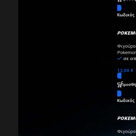
Κωδικός
Pokemo
Herac
Φιγούρε
Pokemo
σε α
13,00
€
Προσθή
Κωδικός
Pokemo
Chariz
Φιγούρε