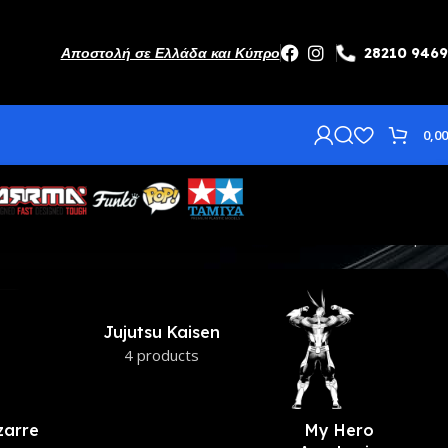
Αποστολή σε Ελλάδα και Κύπρο
28210 946
0,0
Βλέπετε 1–36 από 178 αποτελέσματα
to
Pokemon
Yugioh