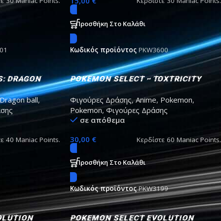
15,00
€
τε
30
Maniac Points.
Κερδίστε
30
Maniac Points.
Προσθήκη Στο Καλάθι
01
Κωδικός προϊόντος
PKW3600
s: Dragon
Pokemon Select – Toxtricity
lack action
Action Figure 17cm
Dragon ball
,
Φιγούρες Δράσης
,
Anime
,
Pokemon
,
άσης
Pokemon
,
Φιγούρες Δράσης
σε απόθεμα
30,00
€
τε
40
Maniac Points.
Κερδίστε
60
Maniac Points.
Προσθήκη Στο Καλάθι
Κωδικός προϊόντος
PKW3199
olution
Pokemon select Evolution