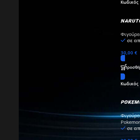
Κωδικός
Narut
– Oroc
Φιγούρε
σε α
30,00
€
Προσθή
Κωδικός
Pokemo
Cinder
Φιγούρε
Pokemo
σε α