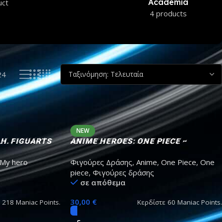
ucts
66 products
4 products
24
NEW
H. Figuarts
Anime Heroes: One Piece –
uki Bakugo
Monkey D. Luffy Action Figure
My hero
Φιγούρες Δράσης
,
Anime
,
One Piece
,
One
m
17cm
piece
,
Φιγούρες δράσης
σε απόθεμα
30,00
€
ε
218
Maniac Points.
Κερδίστε
60
Maniac Points.