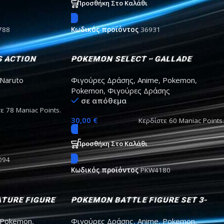
Προσθήκη Στο Καλάθι
788
Κωδικός προϊόντος
36931
s Action
Pokemon Select – Gallade
aki The
action figure
Naruto
Φιγούρες Δράσης
,
Anime
,
Pokemon
,
ed with Hope
Pokemon
,
Φιγούρες Δράσης
σε απόθεμα
τε
78
Maniac Points.
30,00
€
Κερδίστε
60
Maniac Points.
Προσθήκη Στο Καλάθι
094
Κωδικός προϊόντος
PKW4180
ture Figure
Pokemon Battle Figure Set 3-
Pack – Vanillite, Pikachu &
Pokemon
,
Φιγούρες Δράσης
,
Anime
,
Pokemon
,
Flareon