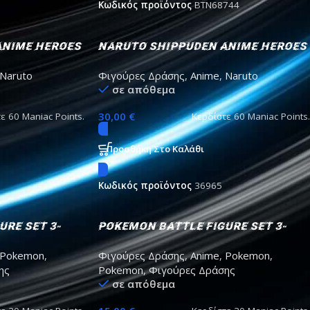
Κωδικός προϊόντος
BTN68744
Anime Heroes
Naruto Shippuden Anime Heroes
 Action
– Jiraiya Action Figure
Naruto
Φιγούρες Δράσης
,
Anime
,
Naruto
σε απόθεμα
30,00
€
τε
60
Maniac Points.
Κερδίστε
60
Maniac Points.
Προσθήκη Στο Καλάθι
Κωδικός προϊόντος
36965
ure Set 3-
Pokemon Battle Figure Set 3-
rrserker
Pack Magby Squirtle # Alolan
Pokemon
,
Φιγούρες Δράσης
,
Anime
,
Pokemon
,
Marowak 5cm
ης
Pokemon
,
Φιγούρες Δράσης
σε απόθεμα