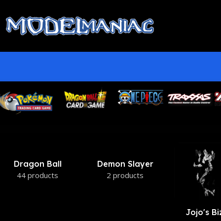
Jujutsu Kaisen
4 products
My Hero
Naru