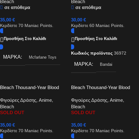
Bleach
Bleach
σε απόθεμα
σε απόθεμα
35,00
€
30,00
€
Κερδίστε
70
Maniac Points.
Κερδίστε
60
Maniac Points.
Προσθήκη Στο Καλάθι
Προσθήκη Στο Καλάθι
Κωδικός προϊόντος
36972
ΜΆΡΚΑ
Mcfarlane Toys
ΜΆΡΚΑ
Bandai
Bleach Thousand-Year Blood
Bleach Thousand-Year Blood
War – Ichigo Kurosaki 18cm
War – Toshiro Hitsugaya Action
Φιγούρες Δράσης
,
Anime
,
Φιγούρες Δράσης
,
Anime
,
Figure 16cm
Bleach
Bleach
SOLD OUT
SOLD OUT
35,00
€
35,00
€
Κερδίστε
70
Maniac Points.
Κερδίστε
70
Maniac Points.