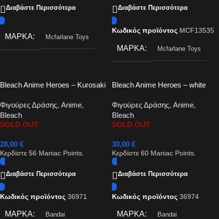
Διαβάστε Περισσότερα
Διαβάστε Περισσότερα
Κωδικός προϊόντος
MCF13535
ΜΆΡΚΑ
Mcfarlane Toys
ΜΆΡΚΑ
Mcfarlane Toys
Bleach Anime Heroes – Kurosaki
Bleach Anime Heroes – white
Ichigo Action Figure 17cm
Ichigo Kurosaki action figure
Φιγούρες Δράσης
,
Anime
,
Φιγούρες Δράσης
,
Anime
,
17cm
Bleach
Bleach
SOLD OUT
SOLD OUT
28,00
€
30,00
€
Κερδίστε
56
Maniac Points.
Κερδίστε
60
Maniac Points.
Διαβάστε Περισσότερα
Διαβάστε Περισσότερα
Κωδικός προϊόντος
36971
Κωδικός προϊόντος
36974
ΜΆΡΚΑ
ΜΆΡΚΑ
Bandai
Bandai