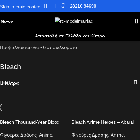
28210 94690
Skip to main content
Μενού
Αποστολή σε Ελλάδα και Κύπρο
Αρχική
»
Φιγούρες Δράσης
»
Anime
»
Bleach
Προβάλλονται όλα - 6 αποτελέσματα
Bleach
Φίλτρα
Bleach Thousand-Year Blood
Bleach Anime Heroes – Abarai
War – Uryu Ishida action figure
Renji Action Figure 17cm
Φιγούρες Δράσης
,
Anime
,
Φιγούρες Δράσης
,
Anime
,
18cm