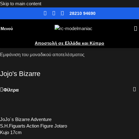
Skip to main content
28210 94690
Μενού
Αποστολή σε Ελλάδα και Κύπρο
Αρχική
»
Φιγούρες Δράσης
»
Anime
»
Jojo's Bizarre
Εμφάνιση του μοναδικού αποτελέσματος
Jojo's Bizarre
Φίλτρα
JoJo´s Bizarre Adventure
S.H.Figuarts Action Figure Jotaro
Kujo 17cm