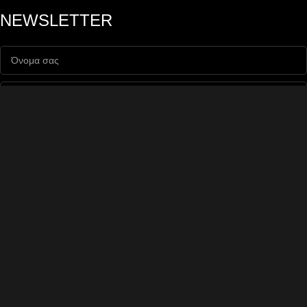
NEWSLETTER
Εγγραφή
Θα χρησιμοποιηθεί σύμφωνα με την
πολιτική απορρήτου
. Μπορείτε να
διαγραφείτε
από την λίστα παραληπτών όποτε θελήσετε.
Copyright ©
, All rights reserved | Powered by
scprojects.gr
Φίλτρα
Σύγκριση
Αγαπημένα
Search
Popular requests
Καλάθι