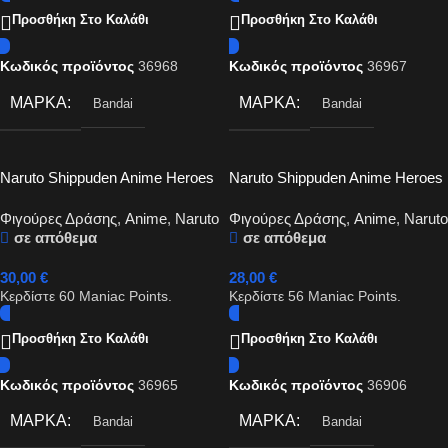
Προσθήκη Στο Καλάθι
Προσθήκη Στο Καλάθι
Κωδικός προϊόντος
36968
Κωδικός προϊόντος
36967
ΜΆΡΚΑ
ΜΆΡΚΑ
Bandai
Bandai
Naruto Shippuden Anime Heroes
Naruto Shippuden Anime Heroes
– Jiraiya Action Figure
– gaara action figure 17cm
Φιγούρες Δράσης
,
Anime
,
Naruto
Φιγούρες Δράσης
,
Anime
,
Naruto
σε απόθεμα
σε απόθεμα
30,00
€
28,00
€
Κερδίστε
60
Maniac Points.
Κερδίστε
56
Maniac Points.
Προσθήκη Στο Καλάθι
Προσθήκη Στο Καλάθι
Κωδικός προϊόντος
36965
Κωδικός προϊόντος
36906
ΜΆΡΚΑ
ΜΆΡΚΑ
Bandai
Bandai