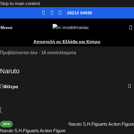
Skip to main content
28210 94690
Μενού
Αποστολή σε Ελλάδα και Κύπρο
Αρχική
»
Φιγούρες Δράσης
»
Anime
»
Naruto
Προβάλλονται όλα - 16 αποτελέσματα
Naruto
Φίλτρα
Naruto S.H.Figuarts Action Figure
NEW
Naruto Uzomaki The Jinchuriki
Naruto S.H.Figuarts Action Figure