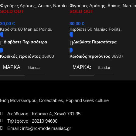
Φιγούρες Δράσης
,
Anime
,
Naruto
Φιγούρες Δράσης
,
Anime
,
Naruto
16cm
16cm
SOLD OUT
SOLD OUT
30,00
€
30,00
€
Κερδίστε
60
Maniac Points.
Κερδίστε
60
Maniac Points.
Διαβάστε Περισσότερα
Διαβάστε Περισσότερα
Κωδικός προϊόντος
36903
Κωδικός προϊόντος
36907
ΜΆΡΚΑ
ΜΆΡΚΑ
Bandai
Bandai
Είδη Μοντελισμού, Collectables, Pop and Geek culture
Διεύθυνση : Κόρακα 4, Χανιά 731 35
Τηλέφωνο : 28210 94690
Email : info@rc-modelmaniac.gr