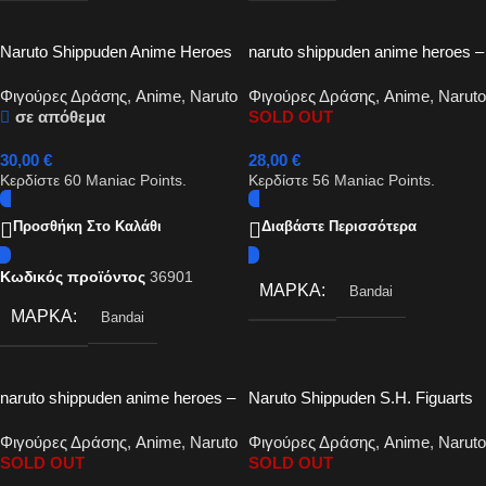
Naruto Shippuden Anime Heroes
naruto shippuden anime heroes –
– Uzumaki Naruto Action Figure
naruto uzumaki sage of the six
Φιγούρες Δράσης
,
Anime
,
Naruto
Φιγούρες Δράσης
,
Anime
,
Naruto
16cm
paths action figure 17cm
σε απόθεμα
SOLD OUT
30,00
€
28,00
€
Κερδίστε
60
Maniac Points.
Κερδίστε
56
Maniac Points.
Προσθήκη Στο Καλάθι
Διαβάστε Περισσότερα
Κωδικός προϊόντος
36901
ΜΆΡΚΑ
Bandai
ΜΆΡΚΑ
Bandai
naruto shippuden anime heroes –
Naruto Shippuden S.H. Figuarts
naruto uzumaki final battle action
Action Figure Naruto Uzumaki
Φιγούρες Δράσης
,
Anime
,
Naruto
Φιγούρες Δράσης
,
Anime
,
Naruto
figure 16cm
Naruto OP99 Edition 15cm
SOLD OUT
SOLD OUT