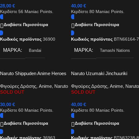
28,00
€
40,00
€
Κερδίστε
56
Maniac Points.
Κερδίστε
80
Maniac Points.
Διαβάστε Περισσότερα
Διαβάστε Περισσότερα
Κωδικός προϊόντος
36900
Κωδικός προϊόντος
BTN66164-7
ΜΆΡΚΑ
ΜΆΡΚΑ
Bandai
Tamashi Nations
Naruto Shippuden Anime Heroes
Naruto Uzumaki Jinchuuriki
– Hatake Kakashi Fourth Great
action figure 14cm
Φιγούρες Δράσης
,
Anime
,
Naruto
Φιγούρες Δράσης
,
Anime
,
Naruto
Ninja War action figure 17cm
SOLD OUT
SOLD OUT
30,00
€
40,00
€
Κερδίστε
60
Maniac Points.
Κερδίστε
80
Maniac Points.
Διαβάστε Περισσότερα
Διαβάστε Περισσότερα
Κωδικός προϊόντος
36963
Κωδικός προϊόντος
BTN63238-8