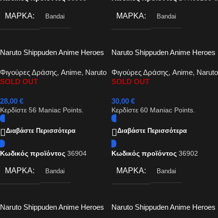
ΜΆΡΚΑ
ΜΆΡΚΑ
Bandai
Bandai
Naruto Shippuden Anime Heroes
Naruto Shippuden Anime Heroes
– Uchiha Itachi Action Figure
Uchiha Sasuke 16cm
Φιγούρες Δράσης
,
Anime
,
Naruto
Φιγούρες Δράσης
,
Anime
,
Naruto
17cm
SOLD OUT
SOLD OUT
28,00
€
30,00
€
Κερδίστε
56
Maniac Points.
Κερδίστε
60
Maniac Points.
Διαβάστε Περισσότερα
Διαβάστε Περισσότερα
Κωδικός προϊόντος
36904
Κωδικός προϊόντος
36902
ΜΆΡΚΑ
ΜΆΡΚΑ
Bandai
Bandai
Naruto Shippuden Anime Heroes
Naruto Shippuden Anime Heroes
– Hatake Kakashi Action Figure
– Uzumaki Naruto Sage Mode