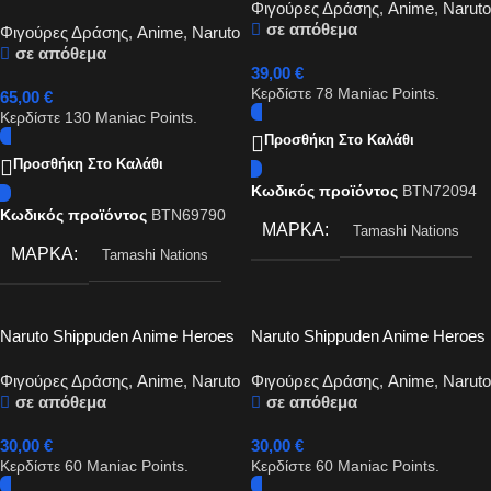
Φιγούρες Δράσης
,
Anime
,
Naruto
entrusted with Hope 15cm
Naruto Uzomaki The Power To
σε απόθεμα
Φιγούρες Δράσης
,
Anime
,
Naruto
Unite 15cm
σε απόθεμα
39,00
€
Κερδίστε
78
Maniac Points.
65,00
€
Κερδίστε
130
Maniac Points.
Προσθήκη Στο Καλάθι
Προσθήκη Στο Καλάθι
Κωδικός προϊόντος
BTN72094
Κωδικός προϊόντος
BTN69790
ΜΆΡΚΑ
Tamashi Nations
ΜΆΡΚΑ
Tamashi Nations
Naruto Shippuden Anime Heroes
Naruto Shippuden Anime Heroes
– Orochimaru Action Figure
– Sasuke (ver. Taka) Action
Φιγούρες Δράσης
,
Anime
,
Naruto
Φιγούρες Δράσης
,
Anime
,
Naruto
Figure
σε απόθεμα
σε απόθεμα
30,00
€
30,00
€
Κερδίστε
60
Maniac Points.
Κερδίστε
60
Maniac Points.