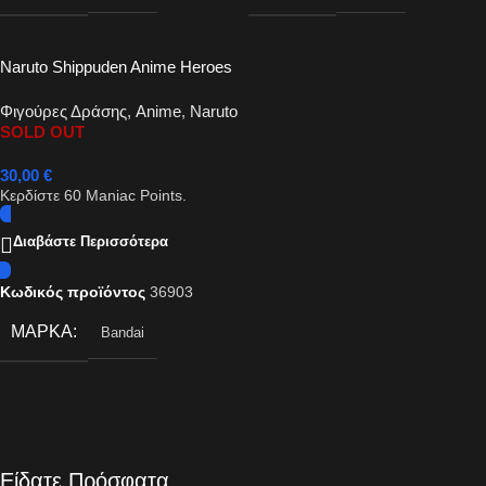
Naruto Shippuden Anime Heroes
– Hatake Kakashi Action Figure
Φιγούρες Δράσης
,
Anime
,
Naruto
16cm
SOLD OUT
30,00
€
Κερδίστε
60
Maniac Points.
Διαβάστε Περισσότερα
Κωδικός προϊόντος
36903
ΜΆΡΚΑ
Bandai
Είδατε Πρόσφατα