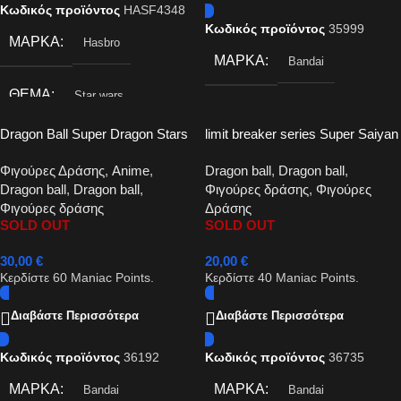
Κωδικός προϊόντος
HASF4348
Κωδικός προϊόντος
35999
ΜΆΡΚΑ
Hasbro
ΜΆΡΚΑ
Bandai
ΘΈΜΑ
Star wars
Dragon Ball Super Dragon Stars
limit breaker series Super Saiyan
– Super Saiyan Goku – Version 2
Goku action figure 30cm
Φιγούρες Δράσης
,
Anime
,
Dragon ball
,
Dragon ball
,
action figure 16cm
Dragon ball
,
Dragon ball
,
Φιγούρες δράσης
,
Φιγούρες
Φιγούρες δράσης
Δράσης
SOLD OUT
SOLD OUT
30,00
€
20,00
€
Κερδίστε
60
Maniac Points.
Κερδίστε
40
Maniac Points.
Διαβάστε Περισσότερα
Διαβάστε Περισσότερα
Κωδικός προϊόντος
36192
Κωδικός προϊόντος
36735
ΜΆΡΚΑ
ΜΆΡΚΑ
Bandai
Bandai