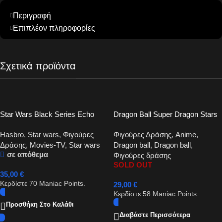
Περιγραφή
Επιπλέον πληροφορίες
Σχετικά προϊόντα
Star Wars Black Series Echo
Dragon Ball Super Dragon Stars
Action Figure 15cm
Goku Black 16cm
Hasbro
,
Star wars
,
Φιγούρες
Φιγούρες Δράσης
,
Anime
,
Δράσης
,
Movies-TV
,
Star wars
Dragon ball
,
Dragon ball
,
σε απόθεμα
Φιγούρες δράσης
SOLD OUT
35,00
€
Κερδίστε
70
Maniac Points.
29,00
€
Κερδίστε
58
Maniac Points.
Προσθήκη Στο Καλάθι
Διαβάστε Περισσότερα