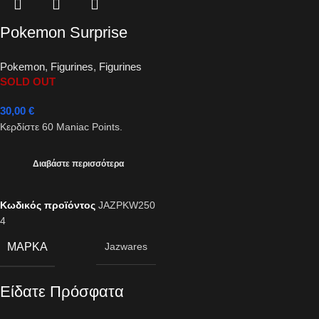
Pokemon Surprise
Attack Game
Pokemon
,
Figurines
,
Figurines
bulbasaur with Poke
SOLD OUT
Ball vs. pikachu with
30,00
€
Repeat Ball
Κερδίστε
60
Maniac Points.
Διαβάστε περισσότερα
Κωδικός προϊόντος
JAZPKW250
4
ΜΆΡΚΑ
Jazwares
Είδατε Πρόσφατα