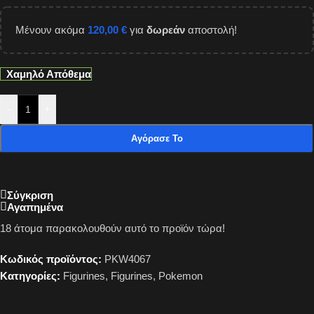
Μένουν ακόμα
120,00
€
για
δωρεάν
αποστολή!
Χαμηλό Απόθεμα
-
+
Αγόρασε Το
Σύγκριση
Αγαπημένα
18
άτομα παρακολουθούν αυτό το προϊόν τώρα!
Κωδικός προϊόντος:
PKW4067
Κατηγορίες:
Figurines
,
Figurines
,
Pokemon