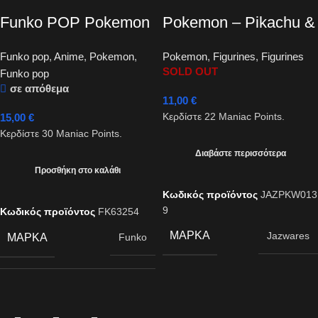
Funko POP Pokemon
Pokemon – Pikachu &
– Mewtwo #581
Chikorita 2-Pack
Funko pop
,
Anime
,
Pokemon
,
Pokemon
,
Figurines
,
Figurines
Figures 6cm
SOLD OUT
Funko pop
σε απόθεμα
11,00
€
15,00
€
Κερδίστε
22
Maniac Points.
Κερδίστε
30
Maniac Points.
Διαβάστε περισσότερα
Προσθήκη στο καλάθι
Κωδικός προϊόντος
JAZPKW013
9
Κωδικός προϊόντος
FK63254
ΜΆΡΚΑ
Jazwares
ΜΆΡΚΑ
Funko
ΘΈΜΑ
Pokemon