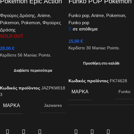
Pokemon Epic Action
Funko POP Pokemon
Figure Lugia 30cm
– Caterpie #848
Φιγούρες Δράσης
,
Anime
,
Funko pop
,
Anime
,
Pokemon
,
Pokemon
,
Pokemon
,
Φιγούρες
Funko pop
σε απόθεμα
Δράσης
SOLD OUT
15,00
€
28,00
€
Κερδίστε
30
Maniac Points.
Κερδίστε
56
Maniac Points.
Προσθήκη στο καλάθι
Διαβάστε περισσότερα
Κωδικός προϊόντος
FK74628
Κωδικός προϊόντος
JAZPKW018
ΜΆΡΚΑ
Funko
3
ΜΆΡΚΑ
Jazwares
ΘΈΜΑ
Pokemon