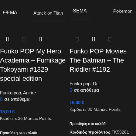
ΘΈΜΑ
Pokemon
ΘΈΜΑ
Attack on Titan
Funko POP My Hero
Funko POP Movies
Academia – Fumikage
The Batman – The
Tokoyami #1329
Riddler #1192
special edition
Funko pop
,
Dc
σε απόθεμα
Funko pop
,
Anime
σε απόθεμα
15,00
€
Κερδίστε
30
Maniac Points.
18,00
€
Κερδίστε
36
Maniac Points.
Προσθήκη στο καλάθι
Κωδικός προϊόντος
FK59281
Προσθήκη στο καλάθι