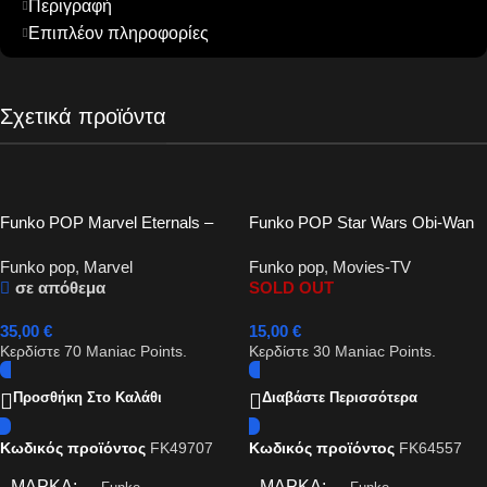
Περιγραφή
Επιπλέον πληροφορίες
Σχετικά προϊόντα
Funko POP Marvel Eternals –
Funko POP Star Wars Obi-Wan
Gilgamesh #730 (Chase)
Kenobi – Darth Vader #539
Funko pop
,
Marvel
Funko pop
,
Movies-TV
σε απόθεμα
SOLD OUT
35,00
€
15,00
€
Κερδίστε
70
Maniac Points.
Κερδίστε
30
Maniac Points.
Προσθήκη Στο Καλάθι
Διαβάστε Περισσότερα
Κωδικός προϊόντος
FK49707
Κωδικός προϊόντος
FK64557
ΜΆΡΚΑ
ΜΆΡΚΑ