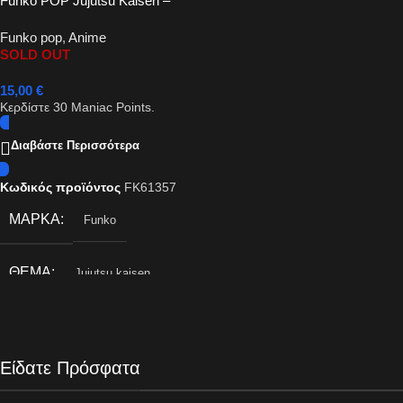
Funko POP Jujutsu Kaisen –
Satoru Gojo #1114
Funko pop
,
Anime
SOLD OUT
15,00
€
Κερδίστε
30
Maniac Points.
Διαβάστε Περισσότερα
Κωδικός προϊόντος
FK61357
ΜΆΡΚΑ
Funko
ΘΈΜΑ
Jujutsu kaisen
Είδατε Πρόσφατα