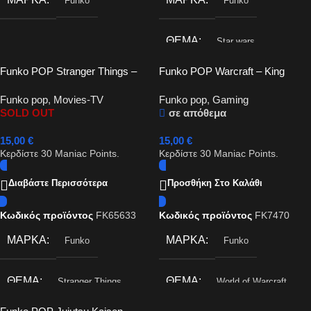
Funko
Funko
ΘΈΜΑ
Star wars
Funko POP Stranger Things –
Funko POP Warcraft – King
Argyle #1302
Llane #285
Funko pop
,
Movies-TV
Funko pop
,
Gaming
SOLD OUT
σε απόθεμα
15,00
€
15,00
€
Κερδίστε
30
Maniac Points.
Κερδίστε
30
Maniac Points.
Διαβάστε Περισσότερα
Προσθήκη Στο Καλάθι
Κωδικός προϊόντος
FK65633
Κωδικός προϊόντος
FK7470
ΜΆΡΚΑ
ΜΆΡΚΑ
Funko
Funko
ΘΈΜΑ
ΘΈΜΑ
Stranger Things
World of Warcraft